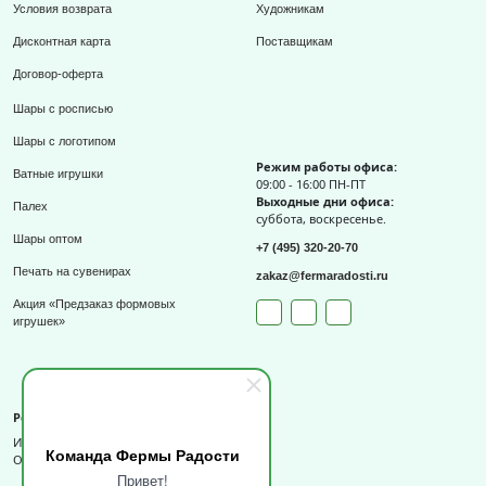
Условия возврата
Художникам
Дисконтная карта
Поставщикам
Договор-оферта
Шары с росписью
Шары с логотипом
Режим работы офиса:
Ватные игрушки
09:00 - 16:00 ПН-ПТ
Выходные дни офиса:
Палех
суббота, воскресенье.
Шары оптом
+7 (495) 320-20-70
Печать на сувенирах
zakaz@fermaradosti.ru
Акция «Предзаказ формовых
игрушек»
Реквизиты
ИП Слизов Е.П.
Команда Фермы Радости
ОГРНИП: 324508100709727,
Привет!