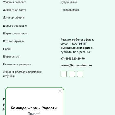
Условия возврата
Художникам
Дисконтная карта
Поставщикам
Договор-оферта
Шары с росписью
Шары с логотипом
Режим работы офиса:
Ватные игрушки
09:00 - 16:00 ПН-ПТ
Выходные дни офиса:
Палех
суббота, воскресенье.
Шары оптом
+7 (495) 320-20-70
Печать на сувенирах
zakaz@fermaradosti.ru
Акция «Предзаказ формовых
игрушек»
Реквизиты
ИП Слизов Е.П.
Команда Фермы Радости
ОГРНИП: 324508100709727,
Привет!