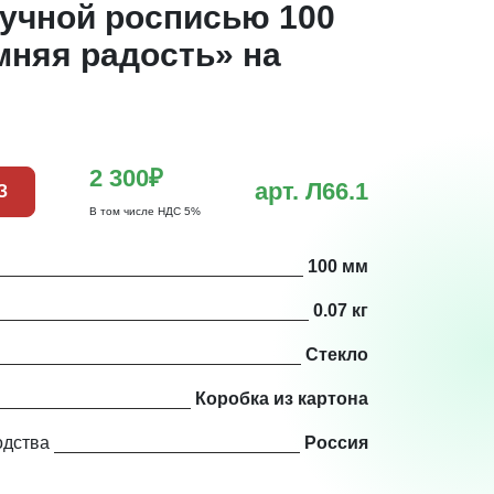
ручной росписью 100
мняя радость» на
2 300₽
арт. Л66.1
З
В том числе НДС 5%
100 мм
0.07 кг
Стекло
Коробка из картона
одства
Россия