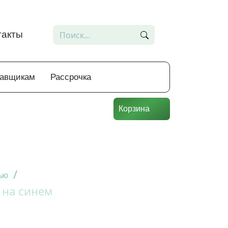
такты
тавщикам
Рассрочка
Корзина
/
ью
 на синем