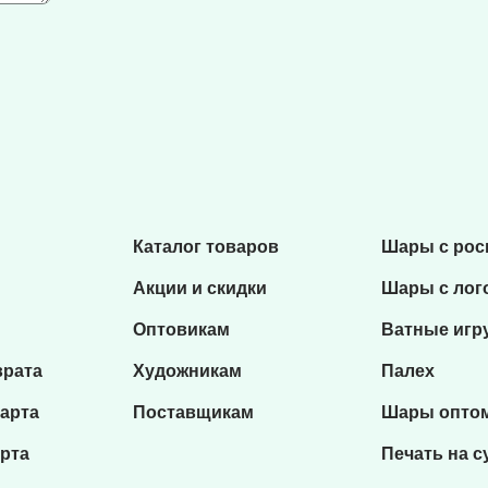
Каталог товаров
Шары с ро
Акции и скидки
Шары с лог
Оптовикам
Ватные игр
врата
Художникам
Палех
карта
Поставщикам
Шары опто
рта
Печать на с