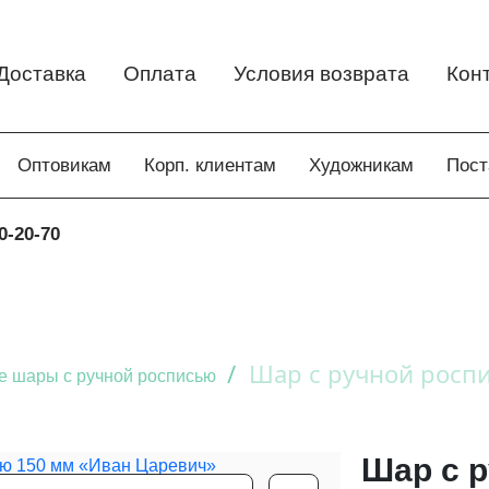
Доставка
Оплата
Условия возврата
Кон
Оптовикам
Корп. клиентам
Художникам
Пос
0-20-70
/
Шар с ручной росп
 шары с ручной росписью
Шар с 