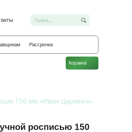
такты
тавщикам
Рассрочка
Корзина
исью 150 мм «Иван Царевич»
ручной росписью 150