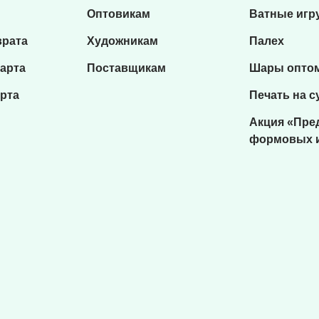
Оптовикам
Ватные игр
врата
Художникам
Палех
карта
Поставщикам
Шары опто
рта
Печать на с
Акция «Пре
формовых 