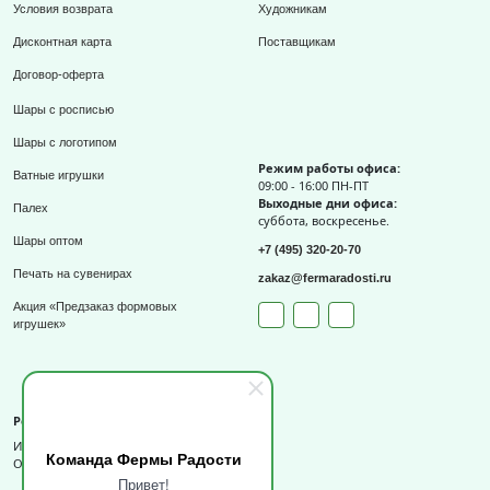
Условия возврата
Художникам
Дисконтная карта
Поставщикам
Договор-оферта
Шары с росписью
Шары с логотипом
Режим работы офиса:
Ватные игрушки
09:00 - 16:00 ПН-ПТ
Выходные дни офиса:
Палех
суббота, воскресенье.
Шары оптом
+7 (495) 320-20-70
Печать на сувенирах
zakaz@fermaradosti.ru
Акция «Предзаказ формовых
игрушек»
Реквизиты
ИП Слизов Е.П.
Команда Фермы Радости
ОГРНИП: 324508100709727,
Привет!