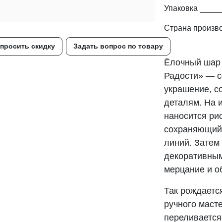
Упаковка
Страна произв
просить скидку
Задать вопрос по товару
Ёлочный шар 
Радости» — с
украшение, с
деталям. На 
наносится рис
сохраняющий 
линий. Затем
декоративным
мерцание и о
Так рождаетс
ручного маст
переливается