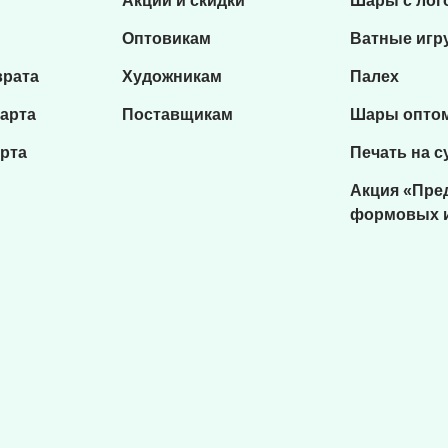
Акции и скидки
Шары с лог
Оптовикам
Ватные игр
врата
Художникам
Палех
карта
Поставщикам
Шары опто
рта
Печать на с
Акция «Пре
формовых 