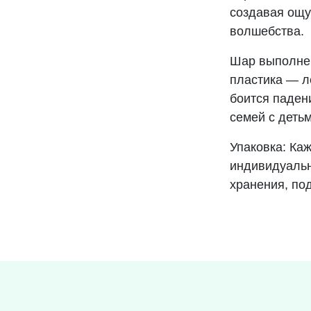
создавая ощу
волшебства.
Шар выполнен
пластика — л
боится паден
семей с деть
Упаковка: Ка
индивидуальн
хранения, по