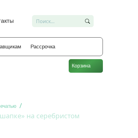
такты
тавщикам
Рассрочка
Корзина
/
печатью
 шапке» на серебристом