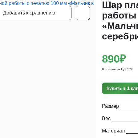
Шар пл
Добавить к сравнению
работы 
«Мальчи
серебр
890₽
В том числе НДС 5%
Купить в 1 кл
Размер
Вес
Материал