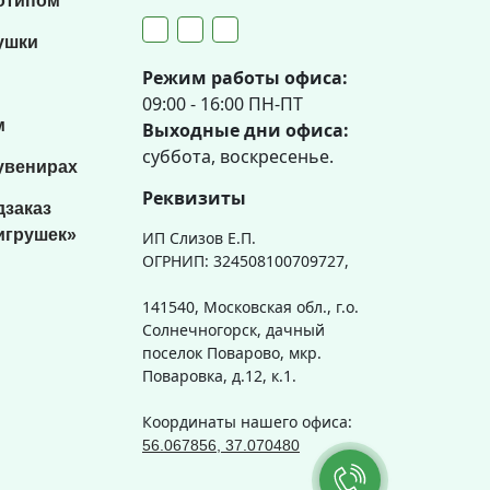
отипом
ушки
Режим работы офиса:
09:00 - 16:00 ПН-ПТ
м
Выходные дни офиса:
суббота, воскресенье.
увенирах
Реквизиты
дзаказ
игрушек»
ИП Слизов Е.П.
ОГРНИП: 324508100709727,
141540, Московская обл., г.о.
Солнечногорск, дачный
поселок Поварово, мкр.
Поваровка, д.12, к.1.
Координаты нашего офиса:
56.067856, 37.070480