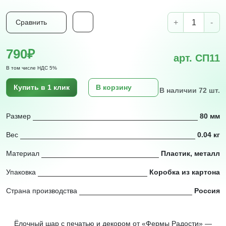
+
-
Сравнить
790₽
арт. СП11
В том числе НДС 5%
Купить в 1 клик
В корзину
В наличии 72 шт.
Размер
80 мм
Вес
0.04 кг
Материал
Пластик, металл
Упаковка
Коробка из картона
Страна производства
Россия
Ёлочный шар с печатью и декором от «Фермы Радости» —