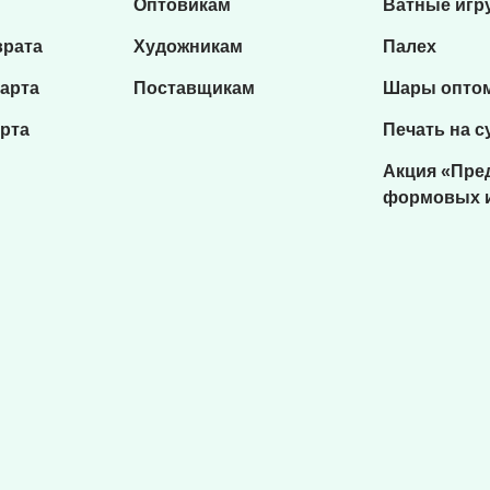
Оптовикам
Ватные игр
врата
Художникам
Палех
карта
Поставщикам
Шары опто
рта
Печать на с
Акция «Пре
формовых 