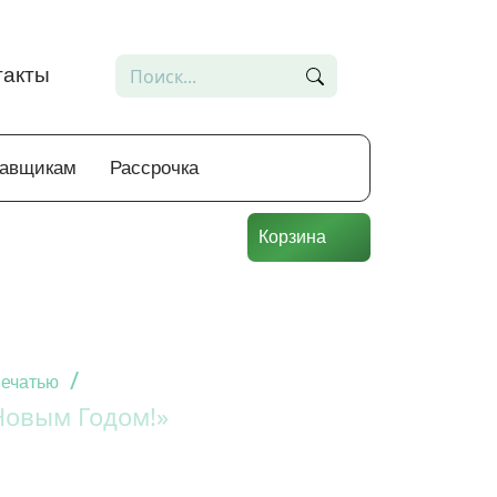
такты
тавщикам
Рассрочка
Корзина
/
печатью
Новым Годом!»