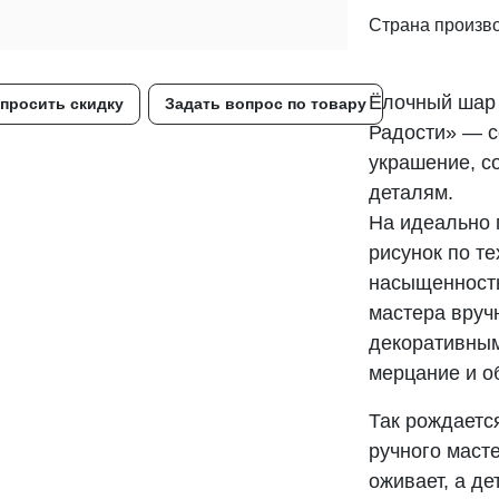
Страна произв
Ёлочный шар 
просить скидку
Задать вопрос по товару
Радости» — с
украшение, с
деталям.
На идеально 
рисунок по т
насыщенность
мастера вруч
декоративным
мерцание и о
Так рождаетс
ручного маст
оживает, а д