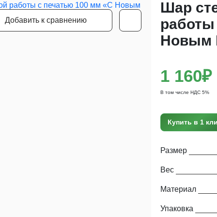
Шар ст
Добавить к сравнению
работы 
Новым 
1 160₽
В том числе НДС 5%
Купить в 1 кл
Размер
Вес
Материал
Упаковка